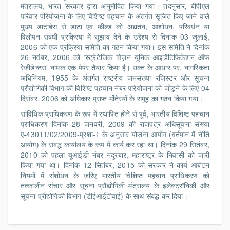
मंत्रालय, भारत सरकार द्वारा अनुमोदित किया गया। तदनुसार, बीपीएल
परिवार परियोजना के लिए विशिष्‍ट पहचान के अंतर्गत सृजित किए जाने वाले
मुख्‍य डाटाबेस से डाटा एवं फील्‍ड को अद्यतन, आशोधन, परिवर्धन या
विलोपन संबंधी प्रक्रिया में सुझाव देने के उद्देश्‍य से दिनांक 03 जुलाई,
2006 को एक प्रक्रिया समिति का गठन किया गया। इस समिति ने दिनांक
26 नवंबर, 2006 को ‘स्‍ट्रेटेजिक विज़न यूनिक आइडेंटिफिकेशन ऑफ
रेजीडेन्‍टस’ नामक एक पेपर तैयार किया है। उक्‍त के आधार पर, नागरिकता
अधिनियम, 1955 के अंतर्गत राष्‍ट्रीय जनसंख्‍या रजिस्‍टर और सूचना
प्रौद्योगिकी विभाग की विशिष्‍ट पहचान नंबर परियोजना को जोड़ने के लिए 04
दिसंबर, 2006 को अधिकार प्राप्‍त मंत्रियों के समूह का गठन किया गया।
सांविधिक प्राधिकरण के रूप में स्‍थापित होने से पूर्व, भारतीय विशिष्‍ट पहचान
प्राधिकरण दिनांक 28 जनवरी, 2009 की राजपत्र अधिसूचना संख्‍या
ए-43011/02/2009-प्रशा-1 के अनुसार योजना आयोग (वर्तमान में नीति
आयोग) के संबद्ध कार्यालय के रूप में कार्य कर रहा था। दिनांक 29 सितंबर,
2010 को पहला यूआईडी नंबर नंदुरबार, महाराष्‍ट्र के निवासी को जारी
किया गया था। दिनांक 12 सितंबर, 2015 को सरकार ने कार्य आबंटन
नियमों में संशोधन के जरिए भारतीय विशिष्‍ट पहचान प्राधिकरण को
तत्‍कालीन संचार और सूचना प्रौद्योगिकी मंत्रालय के इलेक्‍ट्रॉनिकी और
सूचना प्रौद्योगिकी विभाग (डीईआईटीवाई) के साथ संबद्ध कर दिया।